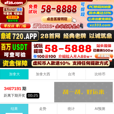
加拿大
加拿大西
台湾
比特币
6
9
3
18
3467191
期
+
+
=
距离下期开奖
00
:
25
大
双
结果
走势
统计
AI预测
期号
时间
号码