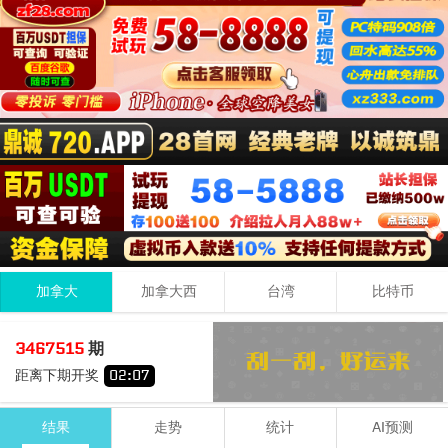
加拿大
加拿大西
台湾
比特币
3
2
7
12
3467515
期
+
+
=
距离下期开奖
02
:
07
小
双
结果
走势
统计
AI预测
期号
时间
号码