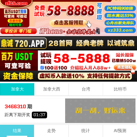
加拿大
加拿大西
台湾
比特币
5
0
1
06
3466310
期
+
+
=
距离下期开奖
01
:
37
小
双
结果
走势
统计
AI预测
期号
时间
号码