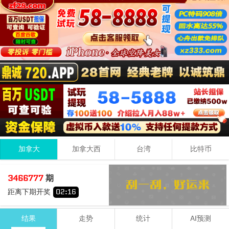
加拿大
加拿大西
台湾
比特币
4
4
5
13
3466777
期
+
+
=
距离下期开奖
02
:
15
小
单
结果
走势
统计
AI预测
期号
时间
号码