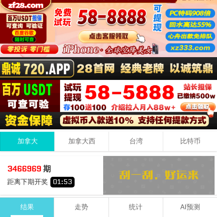
加拿大
加拿大西
台湾
比特币
1
9
2
12
3466969
期
+
+
=
距离下期开奖
01
:
53
小
双
结果
走势
统计
AI预测
期号
时间
号码