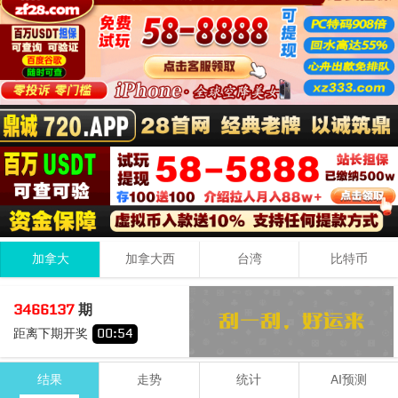
加拿大
加拿大西
台湾
比特币
7
7
5
19
3466137
期
+
+
=
距离下期开奖
00
:
54
大
单
结果
走势
统计
AI预测
期号
时间
号码